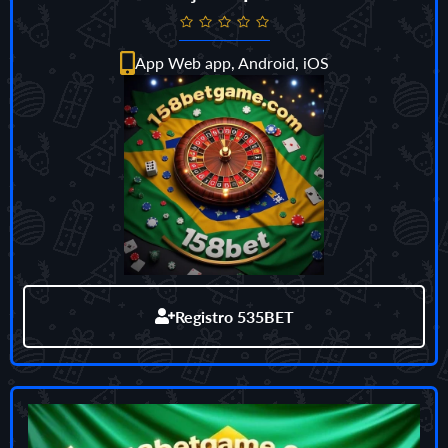
App Web app, Android, iOS
Registro 535BET