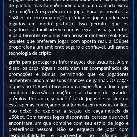
de ganhar, mas também adicionam uma camada extra
de emoção à experiência de jogo. Para os novatos, a
158bet oferece uma opção prática: os jogos podem ser
jogados em modo gratuito. Isso permite que os
jogadores se familiarizem com as regras, os pagamentos
e os diferentes recursos sem arriscar dinheiro real. Para
aqueles que preferem jogar com aposta real, a 158bet
proporciona um ambiente seguro e confiável, utilizando
tecnologia de cripto.
grafia para proteger as informações dos usuários. Além
disso, os caça-níqueis costumam ser acompanhados de
promoções e bônus, permitindo que os jogadores
aumentem ainda mais suas chances de ganhar. Os caça-
níqueis no 158bet oferecem uma experiência única que
combina diversão, emoção e a chance de grandes
prêmios. Portanto, se você é fã de jogos de cassino ou
está apenas começando sua jornada em apostas online,
não deixe de explorar a seção de caça-níqueis da
158bet. Com tantos jogos disponíveis, certeza que você
encontrará um que combine com seu estilo de jogo e
preferência pessoal. Não se esqueça de jogar com
responsabilidade e aproveitar ao máximo as