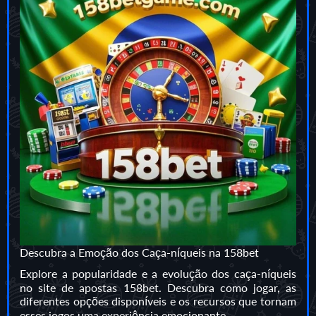
Descubra a Emoção dos Caça-níqueis na 158bet
Explore a popularidade e a evolução dos caça-níqueis
no site de apostas 158bet. Descubra como jogar, as
diferentes opções disponíveis e os recursos que tornam
esses jogos uma experiência emocionante.